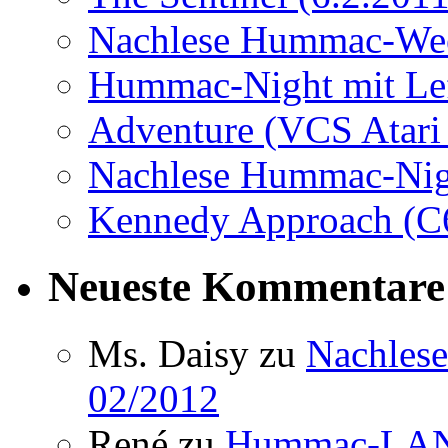
Nachlese Hummac-Wee
Hummac-Night mit Lef
Adventure (VCS Atari
Nachlese Hummac-Nig
Kennedy Approach (C6
Neueste Kommentare
Ms. Daisy
zu
Nachles
02/2012
René
zu
Hummac-LAN