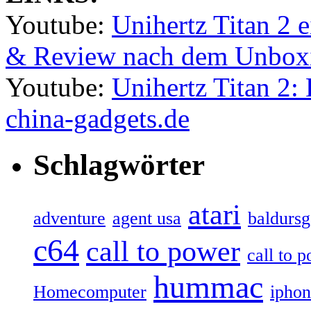
Youtube:
Unihertz Titan 2 e
& Review nach dem Unbox
Youtube:
Unihertz Titan 2:
china-gadgets.de
Schlagwörter
atari
adventure
agent usa
baldurs
c64
call to power
call to 
hummac
Homecomputer
ipho