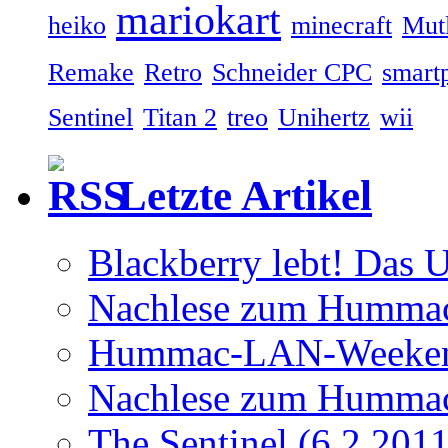
mariokart
heiko
minecraft
Mutl
Remake
Retro
Schneider CPC
smart
Sentinel
Titan 2
treo
Unihertz
wii
Letzte Artikel
Blackberry lebt! Das U
Nachlese zum Humma
Hummac-LAN-Weeken
Nachlese zum Humma
The Sentinel (6.2.2011